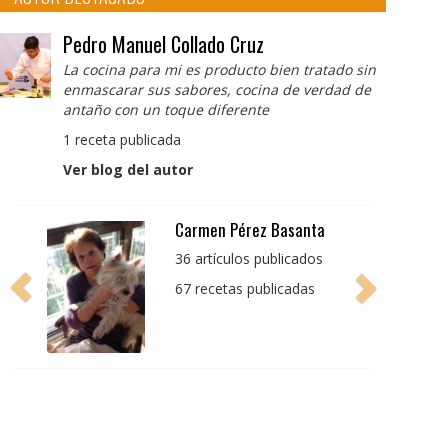
Pedro Manuel Collado Cruz
La cocina para mi es producto bien tratado sin
enmascarar sus sabores, cocina de verdad de
antaño con un toque diferente
1 receta publicada
Ver blog del autor
Pedro Manuel Collado
Cruz
La cocina para mi es
producto bien tratado
sin enmascarar sus
sabores, cocina de
verdad de antaño con
un toque diferente
1 receta publicada