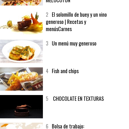
1
CRUNCH WRAP SUPREME CON
SOFRITO DE TOMATE AL CAFÉ Y
MELOCOTÓN
2
El solomillo de buey y un vino
generoso | Recetas y
menúsCarnes
3
Un menú muy generoso
4
Fish and chips
5
CHOCOLATE EN TEXTURAS