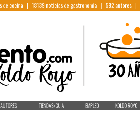
s de cocina |
18139
noticias de gastronomia |
582
autores 
AUTORES
TIENDAS/GUIA
EMPLEO
KOLDO ROYO