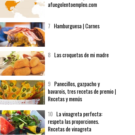
6
Bolsa de trabajo:
afuegolentoempleo.com
7
Hamburguesa | Carnes
8
Las croquetas de mi madre
9
Panecillos, gazpacho y
bavarois, tres recetas de premio |
Recetas y menús