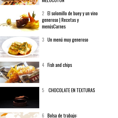
1
CRUNCH WRAP SUPREME CON
SOFRITO DE TOMATE AL CAFÉ Y
MELOCOTÓN
2
El solomillo de buey y un vino
generoso | Recetas y
menúsCarnes
3
Un menú muy generoso
4
Fish and chips
5
CHOCOLATE EN TEXTURAS