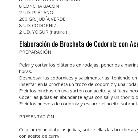
8 LONCHA BACON
2 UD. PLÁTANO
200 GR. JUDÍA VERDE
8 UD. CODORNIZ
2 UD. YOGUR (natural)
Elaboración de Brocheta de Codorniz con Ace
PREPARACIÓN
Pelar y cortar los plátanos en rodajas, ponerlos a mari
horas.
Deshuesar las codornices y salpimentarlas, teniendo en 
Insertar en la brocheta un trozo de codorniz y una rodaja
Freir los pinchos en una sartén con aceite y, si fuera ne
Cocer las judias en abundante agua con sal y un chorro d
Freir los huevos de codorniz y escurrir el aceite sobra
PRESENTACIÓN
Colocar en un plato las judias, sobre ellas las brocheta
con aceite de curry.