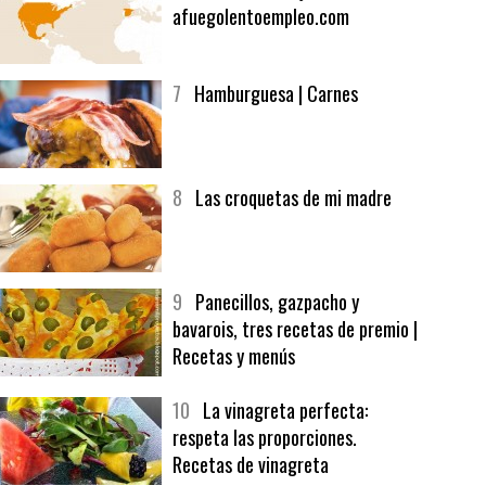
6
Bolsa de trabajo:
afuegolentoempleo.com
7
Hamburguesa | Carnes
8
Las croquetas de mi madre
9
Panecillos, gazpacho y
bavarois, tres recetas de premio |
Recetas y menús