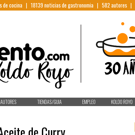
s de cocina |
18139
noticias de gastronomia |
582
autores 
AUTORES
TIENDAS/GUIA
EMPLEO
KOLDO ROYO
Aceite de Curry