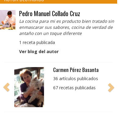
Pedro Manuel Collado Cruz
La cocina para mi es producto bien tratado sin
enmascarar sus sabores, cocina de verdad de
antaño con un toque diferente
1 receta publicada
Ver blog del autor
Pedro Manuel Collado
Cruz
La cocina para mi es
producto bien tratado
sin enmascarar sus
sabores, cocina de
verdad de antaño con
un toque diferente
1 receta publicada