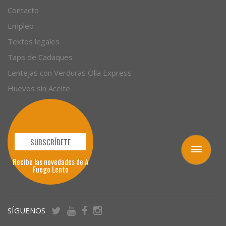
Sobre nosotros
Contacto
Empleo
Textos legales
Taps de Cadaques
Lentejas con Verduras Olla Express
Huevos sin Aceite
Toggle
navigation
SUBSCRÍBETE
Recibe las novedades de A
Fuego Lento