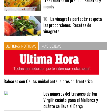
9
Panecillos, gazpacho y bavarois,
tres recetas de premio | Recetas y
menús
10
La vinagreta perfecta: respeta
las proporciones. Recetas de
vinagreta
ÚLTIMAS NOTICIAS
MÁS LEÍDAS
Baleares con Ceuta: unidad ante la presión fronteriza
Los números del traspaso de Jan
Virgili: cuánto gana el Mallorca y