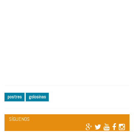
postres
golosinas
SÍGUENOS