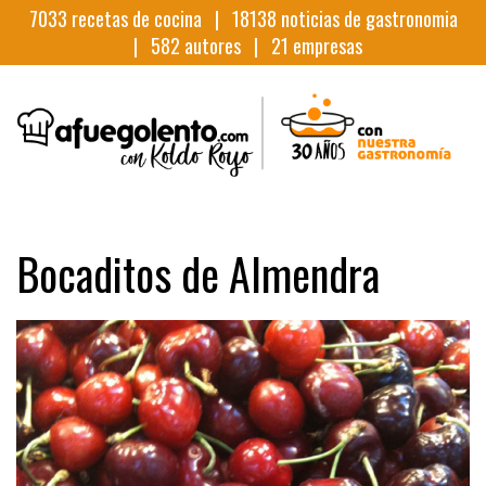
7033
recetas de cocina |
18138
noticias de gastronomia
|
582
autores |
21
empresas
Bocaditos de Almendra