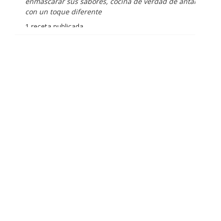
enmascarar sus sabores, cocina de verdad de antaño
con un toque diferente
1 receta publicada