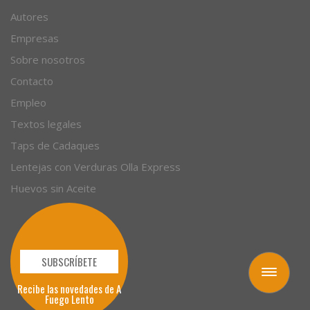
Recetas
Artículos
Autores
Empresas
Sobre nosotros
Contacto
Empleo
Textos legales
Taps de Cadaques
Lentejas con Verduras Olla Express
Huevos sin Aceite
Toggle
navigation
SUBSCRÍBETE