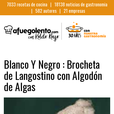
7033
recetas de cocina |
18138
noticias de gastronomia
|
582
autores |
21
empresas
Blanco Y Negro : Brocheta
de Langostino con Algodón
de Algas