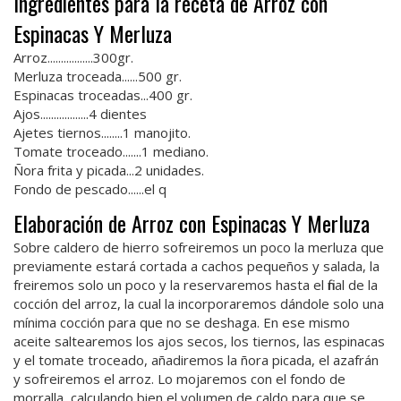
Ingredientes para la receta de Arroz con
Espinacas Y Merluza
Arroz.................300gr.
Merluza troceada......500 gr.
Espinacas troceadas...400 gr.
Ajos..................4 dientes
Ajetes tiernos........1 manojito.
Tomate troceado.......1 mediano.
Ñora frita y picada...2 unidades.
Fondo de pescado......el q
Elaboración de Arroz con Espinacas Y Merluza
Sobre caldero de hierro sofreiremos un poco la merluza que
previamente estará cortada a cachos pequeños y salada, la
freiremos solo un poco y la reservaremos hasta el final de la
cocción del arroz, la cual la incorporaremos dándole solo una
mínima cocción para que no se deshaga. En ese mismo
aceite saltearemos los ajos secos, los tiernos, las espinacas
y el tomate troceado, añadiremos la ñora picada, el azafrán
y sofreiremos el arroz. Lo mojaremos con el fondo de
morralla, calculando bien el volumen de caldo para que se