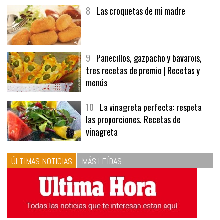
8
Las croquetas de mi madre
9
Panecillos, gazpacho y bavarois,
tres recetas de premio | Recetas y
menús
10
La vinagreta perfecta: respeta
las proporciones. Recetas de
vinagreta
ÚLTIMAS NOTICIAS
MÁS LEÍDAS