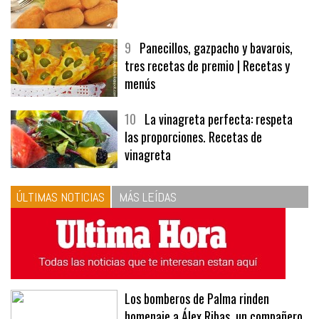
9
Panecillos, gazpacho y bavarois,
tres recetas de premio | Recetas y
menús
10
La vinagreta perfecta: respeta
las proporciones. Recetas de
vinagreta
ÚLTIMAS NOTICIAS
MÁS LEÍDAS
Los bomberos de Palma rinden
homenaje a Álex Ribas, un compañero