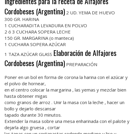
Ingredientes para la receta de Alfajores
Cordobeses (Argentina)
2 UD. YEMA DE HUEVO
300 GR. HARINA
1 CUCHARADITA LEVADURA EN POLVO
2 ó 3 CUCHARA SOPERA LECHE
150 GR. MARGARINA (o manteca)
1 CUCHARA SOPERA AZÚCAR
Elaboración de Alfajores
1 TAZA AZÚCAR GLASS
Cordobeses (Argentina)
PREPARACIÓN
Poner en un bol en forma de corona la harina con el azúcar y
el polvo de hornear,
en el centro colocar la margarina , las yemas y mezclar bien
hasta obtener migas
como granos de arroz . Unir la masa con la leche , hacer un
bollo y dejarlo descansar
tapado durante 30 minutos.
Extender la masa sobre una mesa enharinada con el palote y
dejarla algo gruesa , cortar
las tapas con un cortapastas redondo mediano y liso y