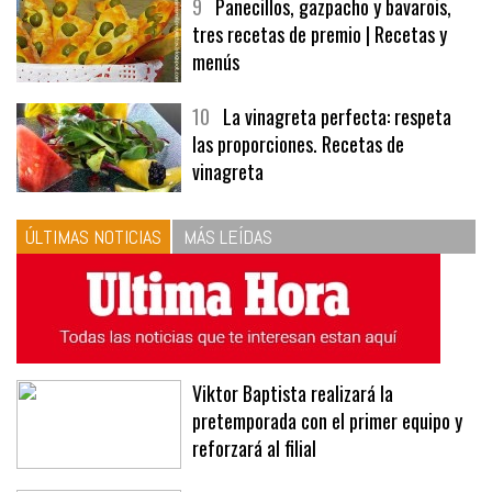
9
Panecillos, gazpacho y bavarois,
tres recetas de premio | Recetas y
menús
10
La vinagreta perfecta: respeta
las proporciones. Recetas de
vinagreta
ÚLTIMAS NOTICIAS
MÁS LEÍDAS
Viktor Baptista realizará la
pretemporada con el primer equipo y
reforzará al filial