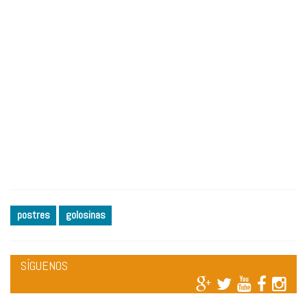
postres
golosinas
SÍGUENOS