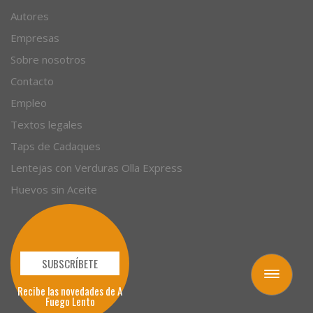
Recetas
Artículos
Autores
Empresas
Sobre nosotros
Contacto
Empleo
Textos legales
Taps de Cadaques
Lentejas con Verduras Olla Express
Huevos sin Aceite
Toggle
navigation
SUBSCRÍBETE