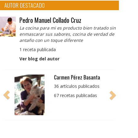
AUTOR DESTACADO
Pedro Manuel Collado Cruz
La cocina para mi es producto bien tratado sin
enmascarar sus sabores, cocina de verdad de
antaño con un toque diferente
1 receta publicada
Ver blog del autor
Pedro Manuel Collado
Cruz
La cocina para mi es
producto bien tratado
sin enmascarar sus
sabores, cocina de
verdad de antaño con
un toque diferente
1 receta publicada