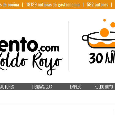
s de cocina |
18139
noticias de gastronomia |
582
autores 
AUTORES
TIENDAS/GUIA
EMPLEO
KOLDO ROYO