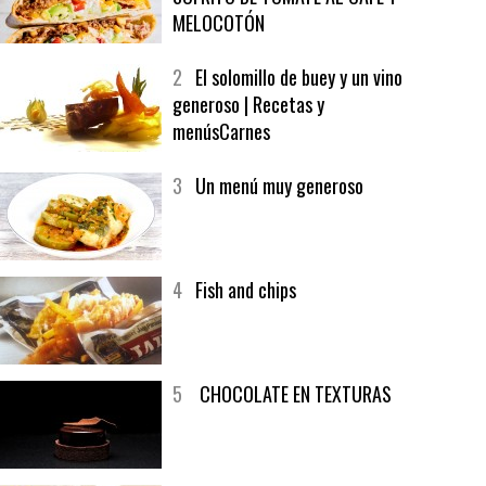
1
CRUNCH WRAP SUPREME CON
SOFRITO DE TOMATE AL CAFÉ Y
MELOCOTÓN
2
El solomillo de buey y un vino
generoso | Recetas y
menúsCarnes
3
Un menú muy generoso
4
Fish and chips
5
CHOCOLATE EN TEXTURAS