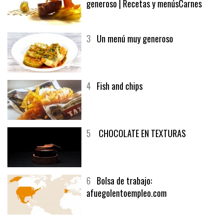
2
El solomillo de buey y un vino
generoso | Recetas y menúsCarnes
3
Un menú muy generoso
4
Fish and chips
5
CHOCOLATE EN TEXTURAS
6
Bolsa de trabajo:
afuegolentoempleo.com