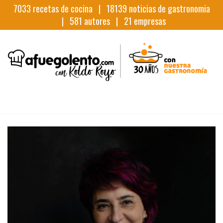
7033
recetas de cocina |
18139
noticias de gastronomia
|
581
autores |
21
empresas