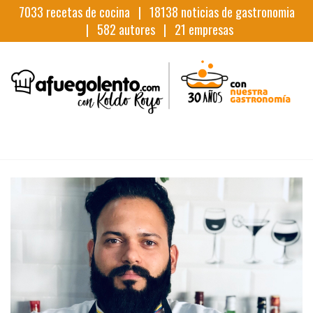
7033
recetas de cocina |
18138
noticias de gastronomia
|
582
autores |
21
empresas