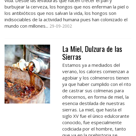
vida. Desde las levaduras que hacen crecer el pan y
burbujear la cerveza, los hongos que nos enferman la piel o
los antibióticos que nos salvan la vida, los hongos son
indisociables de la actividad humana pues han colonizado el
mundo con millones...
29-09-2002
La Miel, Dulzura de las
Sierras
Estamos ya a mediados del
verano, los calores comienzan a
agobiar y los colmeneros tienen
ya que haber cumplido con el rito
de castrar sus colmenas para
ofrecernos, en forma de miel, la
esencia destilada de nuestras
sierras. La miel, que hasta el
siglo XV fue el único edulcorante
conocido, fue especialmente
codiciada por el hombre, tanto
que ya en la prehistoria se