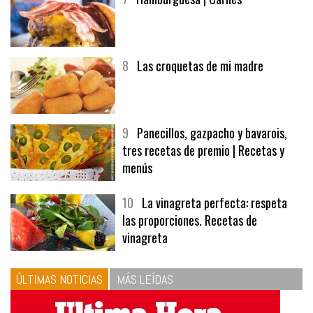
8
Las croquetas de mi madre
9
Panecillos, gazpacho y bavarois,
tres recetas de premio | Recetas y
menús
10
La vinagreta perfecta: respeta
las proporciones. Recetas de
vinagreta
ÚLTIMAS NOTICIAS
MÁS LEÍDAS