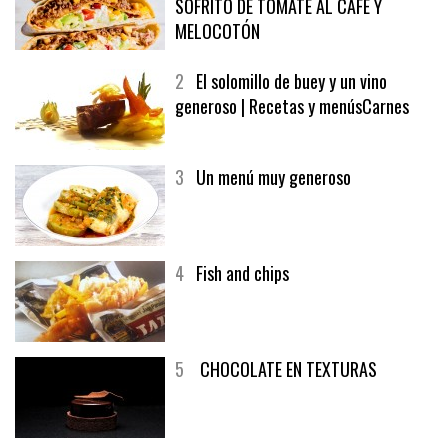
1
CRUNCH WRAP SUPREME CON
SOFRITO DE TOMATE AL CAFÉ Y
MELOCOTÓN
2
El solomillo de buey y un vino
generoso | Recetas y menúsCarnes
3
Un menú muy generoso
4
Fish and chips
5
CHOCOLATE EN TEXTURAS