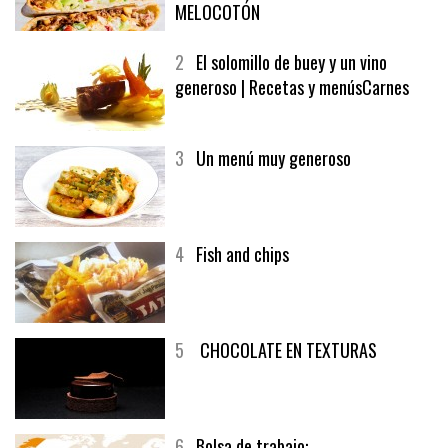
1
CRUNCH WRAP SUPREME CON
SOFRITO DE TOMATE AL CAFÉ Y
MELOCOTÓN
2
El solomillo de buey y un vino
generoso | Recetas y menúsCarnes
3
Un menú muy generoso
4
Fish and chips
5
CHOCOLATE EN TEXTURAS