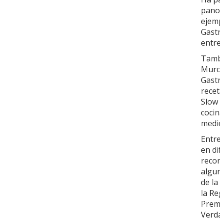
pano
ejem
Gast
entr
Tamb
Murci
Gast
recet
Slow
cocin
medio
Entre
en di
recon
algun
de la
la Re
Prem
Verd