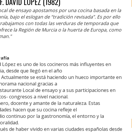
F. DAVID LÓPEZ (1982)
local de ensayo apostamos por una cocina basada en la
nía, bajo el eslogan de “tradición revisada”. Es por ello
trabajamos con todas las verduras de temporada que
ofrece la Región de Murcia o la huerta de Europa, como
aman."
rafía
 López es uno de los cocineros más influyentes en
a, desde que llegó en el año
. Actualmente se está haciendo un hueco importante en
anorama nacional gracias a
staurante Local de ensayo y a sus participaciones en
os- congresos a nivel nacional.
ero, docente y amante de la naturaleza. Estas
dades hacen que su cocina refleje el
io continuo por la gastronomía, el entorno y la
oralidad.
ués de haber vivido en varias ciudades españolas desde