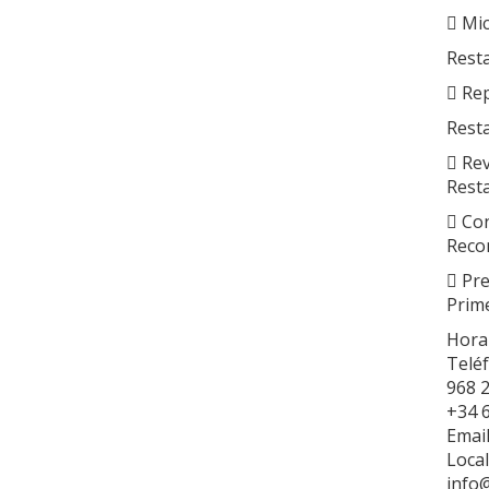
 Mic
Rest
 Re
Rest
 Re
Rest
 Con
Reco
 Pr
Prim
Horar
Telé
968 2
+34 
Email
Loca
info