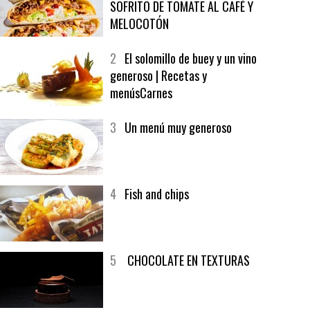
1
CRUNCH WRAP SUPREME CON
SOFRITO DE TOMATE AL CAFÉ Y
MELOCOTÓN
2
El solomillo de buey y un vino
generoso | Recetas y
menúsCarnes
3
Un menú muy generoso
4
Fish and chips