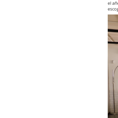
el añ
escog