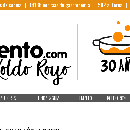
s de cocina |
18138
noticias de gastronomia |
582
autores 
AUTORES
TIENDAS/GUIA
EMPLEO
KOLDO ROYO