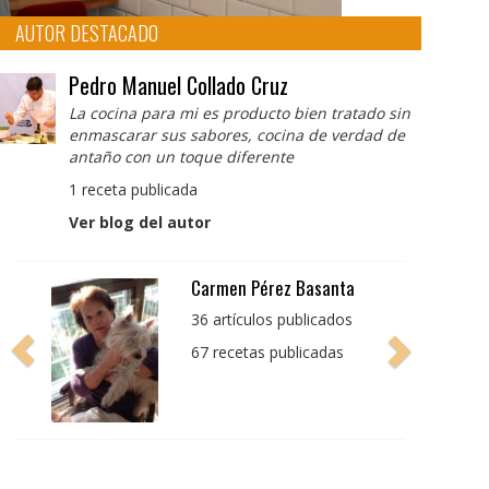
AUTOR DESTACADO
Pedro Manuel Collado Cruz
La cocina para mi es producto bien tratado sin
enmascarar sus sabores, cocina de verdad de
antaño con un toque diferente
1 receta publicada
Ver blog del autor
Pedro Manuel Collado
Cruz
La cocina para mi es
producto bien tratado
sin enmascarar sus
sabores, cocina de
verdad de antaño con
un toque diferente
1 receta publicada