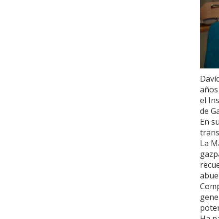
David
años
el In
de G
En su
trans
La M
gazpa
recue
abuel
Comp
gene
poten
Ha p