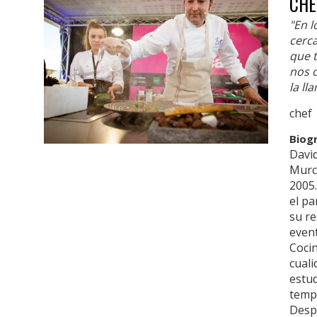
CHE
"En 
cerca
que 
nos 
la ll
chef
Biog
David
Murci
2005
el p
su re
event
Cocin
cuali
estud
temp
Desp