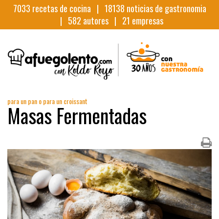
7033
recetas de cocina |
18138
noticias de gastronomia
|
582
autores |
21
empresas
para un pan o para un croissant
Masas Fermentadas