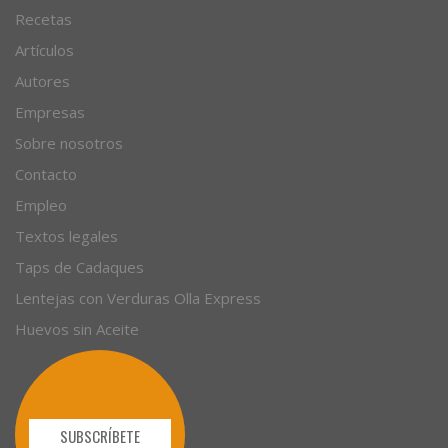
Recetas
Artículos
Autores
Empresas
Sobre nosotros
Contacto
Empleo
Textos legales
Taps de Cadaques
Lentejas con Verduras Olla Express
Huevos sin Aceite
SUBSCRÍBETE