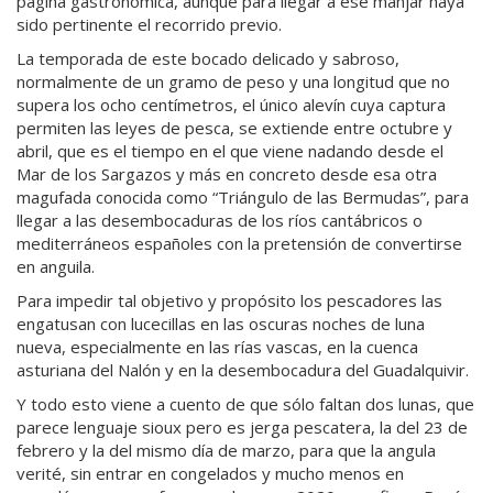
página gastronómica, aunque para llegar a ese manjar haya
sido pertinente el recorrido previo.
La temporada de este bocado delicado y sabroso,
normalmente de un gramo de peso y una longitud que no
supera los ocho centímetros, el único alevín cuya captura
permiten las leyes de pesca, se extiende entre octubre y
abril, que es el tiempo en el que viene nadando desde el
Mar de los Sargazos y más en concreto desde esa otra
magufada conocida como “Triángulo de las Bermudas”, para
llegar a las desembocaduras de los ríos cantábricos o
mediterráneos españoles con la pretensión de convertirse
en anguila.
Para impedir tal objetivo y propósito los pescadores las
engatusan con lucecillas en las oscuras noches de luna
nueva, especialmente en las rías vascas, en la cuenca
asturiana del Nalón y en la desembocadura del Guadalquivir.
Y todo esto viene a cuento de que sólo faltan dos lunas, que
parece lenguaje sioux pero es jerga pescatera, la del 23 de
febrero y la del mismo día de marzo, para que la angula
verité, sin entrar en congelados y mucho menos en