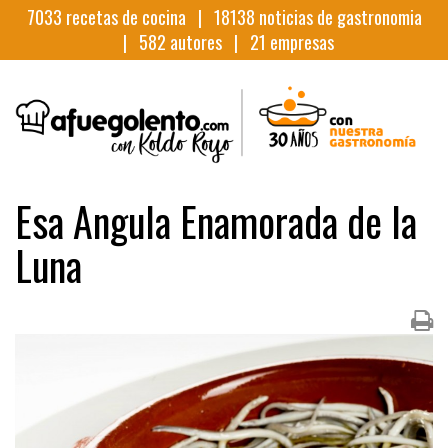
7033
recetas de cocina |
18138
noticias de gastronomia
|
582
autores |
21
empresas
Esa Angula Enamorada de la
Luna