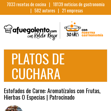
7033
recetas de cocina |
18139
noticias de gastronomia
|
582
autores |
21
empresas
PLATOS DE
CUCHARA
Estofados de Carne: Aromatízalos con Frutas,
Hierbas O Especias | Patrocinado