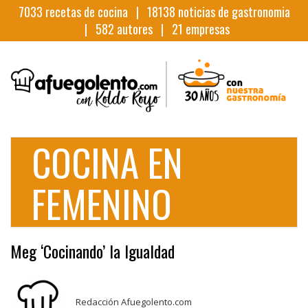
7033
recetas de cocina |
18138
noticias de gastronomia
|
582
autores |
21
empresas
COCINA EN
FEMENINO
Meg ‘Cocinando’ la Igualdad
Redacción Afuegolento.com