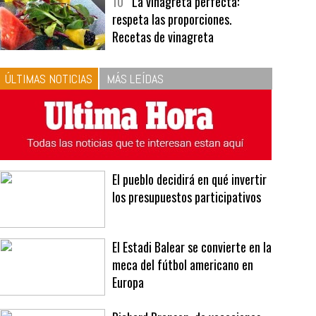
bavarois, tres recetas de premio |
Recetas y menús
10
La vinagreta perfecta:
respeta las proporciones.
Recetas de vinagreta
ÚLTIMAS NOTICIAS
MÁS LEÍDAS
El pueblo decidirá en qué invertir
los presupuestos participativos
El Estadi Balear se convierte en la