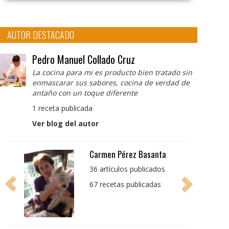
AUTOR DESTACADO
Pedro Manuel Collado Cruz
La cocina para mi es producto bien tratado sin
enmascarar sus sabores, cocina de verdad de
antaño con un toque diferente
1 receta publicada
Ver blog del autor
Pedro Manuel Collado
Cruz
La cocina para mi es
producto bien tratado
sin enmascarar sus
sabores, cocina de
verdad de antaño con