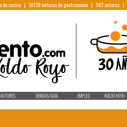
s de cocina |
18138
noticias de gastronomia |
582
autores 
AUTORES
TIENDAS/GUIA
EMPLEO
KOLDO ROYO
A