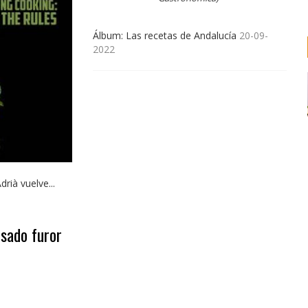
Álbum: Las recetas de Andalucía
20-09-
2022
rià vuelve...
sado furor