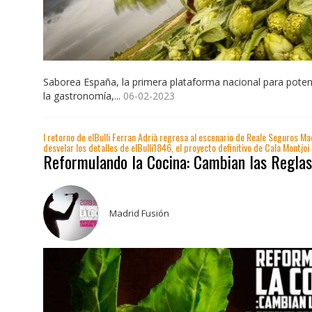
Saborea España, la primera plataforma nacional para potenc
la gastronomía,...
06-02-2023
l retorno de elBulli Ferran Adrià regresa al escenario de Reale Seguros Ma
desvelar los detalles de elBulli1846, el proyecto definitivo de Cala Montjoi
Reformulando la Cocina: Cambian las Reglas
Madrid Fusión