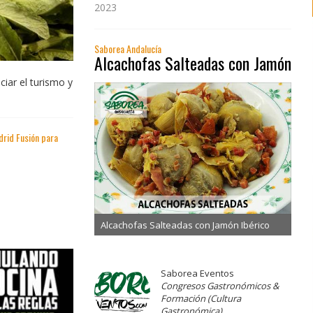
2023
Saborea Andalucía
Alcachofas Salteadas con Jamón
iar el turismo y
drid Fusión para
Alcachofas Salteadas con Jamón Ibérico
Saborea Eventos
Congresos Gastronómicos &
Formación (Cultura
Gastronómica)