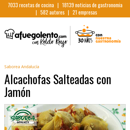
7033
recetas de cocina |
18139
noticias de gastronomia
|
582
autores |
21
empresas
Saborea Andalucía
Alcachofas Salteadas con
Jamón