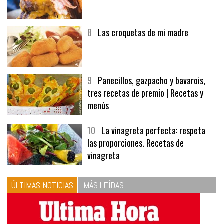
7
Hamburguesa | Carnes
8
Las croquetas de mi madre
9
Panecillos, gazpacho y bavarois,
tres recetas de premio | Recetas y
menús
10
La vinagreta perfecta: respeta
las proporciones. Recetas de
vinagreta
ÚLTIMAS NOTICIAS
MÁS LEÍDAS