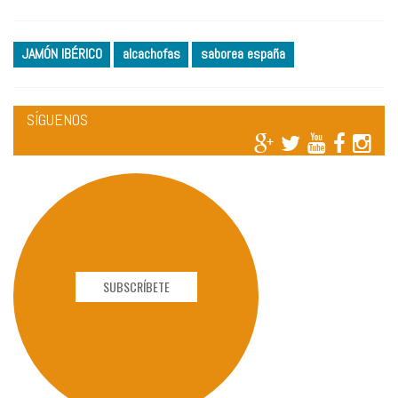
JAMÓN IBÉRICO
alcachofas
saborea españa
SÍGUENOS
SUBSCRÍBETE