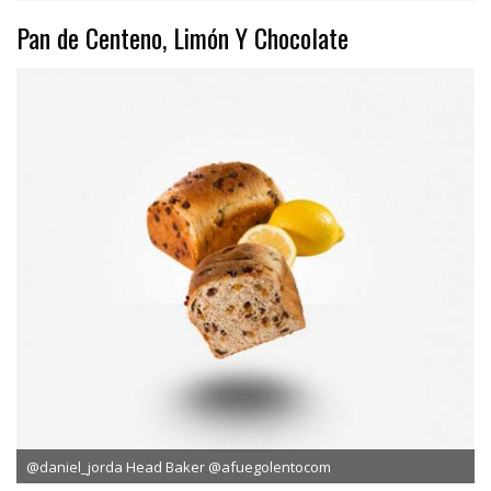
Pan de Centeno, Limón Y Chocolate
@daniel_jorda Head Baker @afuegolentocom