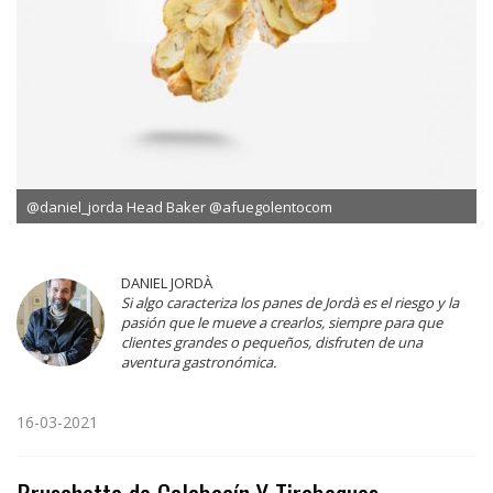
@daniel_jorda Head Baker @afuegolentocom
DANIEL JORDÀ
Si algo caracteriza los panes de Jordà es el riesgo y la
pasión que le mueve a crearlos, siempre para que
clientes grandes o pequeños, disfruten de una
aventura gastronómica.
16-03-2021
Bruschetta de Calabacín Y Tirabeques