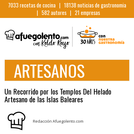
7033
recetas de cocina |
18138
noticias de gastronomia
|
582
autores |
21
empresas
ARTESANOS
Un Recorrido por los Templos Del Helado
Artesano de las Islas Baleares
Redacción Afuegolento.com