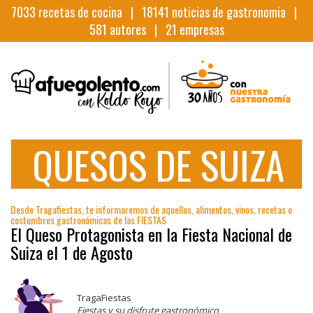
7033
recetas de cocina |
18141
noticias de gastronomia |
581
autores |
21
empresas
QUESOS DE SUIZA
Desde Tragafiestas, te informaremos de aquellos, alimentos, vinos, recetas o
costumbres gastronómicas de las FIESTAS
El Queso Protagonista en la Fiesta Nacional de
Suiza el 1 de Agosto
TragaFiestas
Fiestas y su disfrute gastronómico