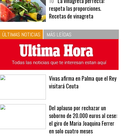
bavarois, tres recetas de premio |
Recetas y menús
10
La vinagreta perfecta:
respeta las proporciones.
Recetas de vinagreta
ÚLTIMAS NOTICIAS
MÁS LEÍDAS
Vivas afirma en Palma que el Rey
visitará Ceuta
Del aplauso por rechazar un