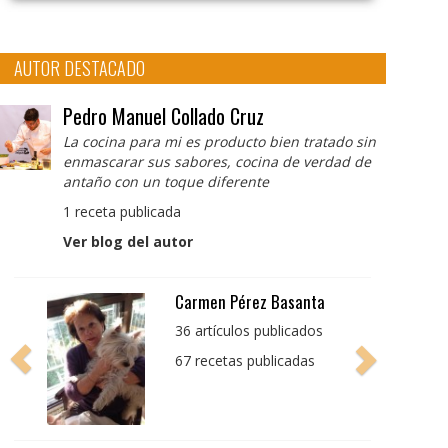
AUTOR DESTACADO
Pedro Manuel Collado Cruz
La cocina para mi es producto bien tratado sin
enmascarar sus sabores, cocina de verdad de
antaño con un toque diferente
1 receta publicada
Ver blog del autor
Pedro Manuel Collado
Cruz
La cocina para mi es
producto bien tratado
sin enmascarar sus
sabores, cocina de
verdad de antaño con