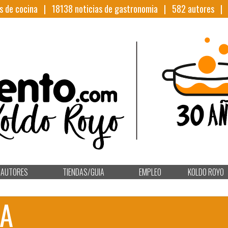
s de cocina |
18138
noticias de gastronomia |
582
autores 
AUTORES
TIENDAS/GUIA
EMPLEO
KOLDO ROYO
RA