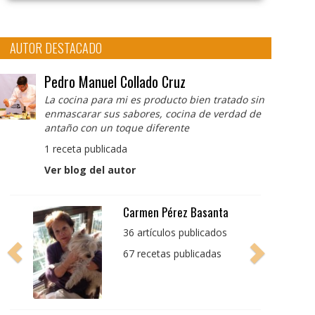
AUTOR DESTACADO
Pedro Manuel Collado Cruz
La cocina para mi es producto bien tratado sin
enmascarar sus sabores, cocina de verdad de
antaño con un toque diferente
1 receta publicada
Ver blog del autor
Pedro Manuel Collado
Cruz
La cocina para mi es
producto bien tratado
sin enmascarar sus
sabores, cocina de
verdad de antaño con