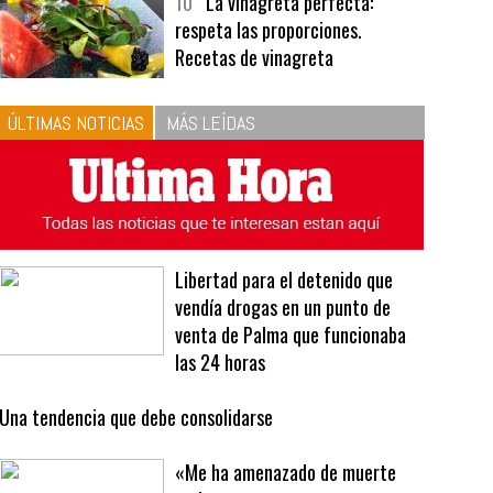
bavarois, tres recetas de premio |
Recetas y menús
10
La vinagreta perfecta:
respeta las proporciones.
Recetas de vinagreta
ÚLTIMAS NOTICIAS
MÁS LEÍDAS
Libertad para el detenido que
vendía drogas en un punto de
venta de Palma que funcionaba
las 24 horas