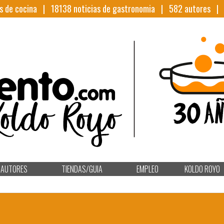
s de cocina |
18138
noticias de gastronomia |
582
autores 
AUTORES
TIENDAS/GUIA
EMPLEO
KOLDO ROYO