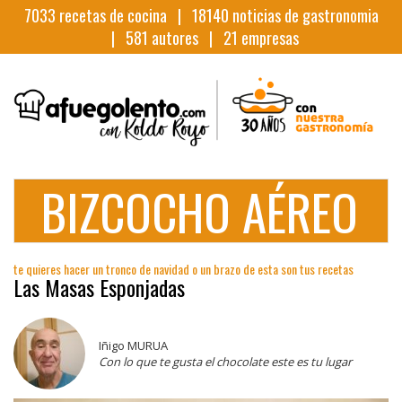
7033
recetas de cocina |
18140
noticias de gastronomia
|
581
autores |
21
empresas
BIZCOCHO AÉREO
te quieres hacer un tronco de navidad o un brazo de esta son tus recetas
Las Masas Esponjadas
Iñigo MURUA
Con lo que te gusta el chocolate este es tu lugar