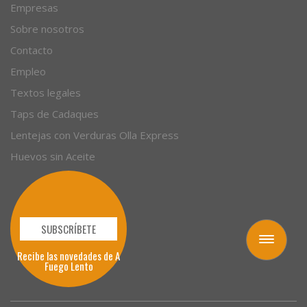
Empresas
Sobre nosotros
Contacto
Empleo
Textos legales
Taps de Cadaques
Lentejas con Verduras Olla Express
Huevos sin Aceite
SUBSCRÍBETE
Toggle
Recibe las novedades de A
navigation
Fuego Lento