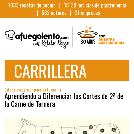
7033
recetas de cocina |
18139
noticias de gastronomia
|
582
autores |
21
empresas
CARRILLERA
Esto te ayudara un poco en tu cocina
Aprendiendo a Diferenciar los Cortes de 2ª de
la Carne de Ternera