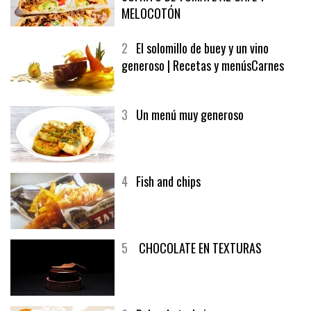
1
CRUNCH WRAP SUPREME CON
SOFRITO DE TOMATE AL CAFÉ Y
MELOCOTÓN
2
El solomillo de buey y un vino
generoso | Recetas y menúsCarnes
3
Un menú muy generoso
4
Fish and chips
5
CHOCOLATE EN TEXTURAS