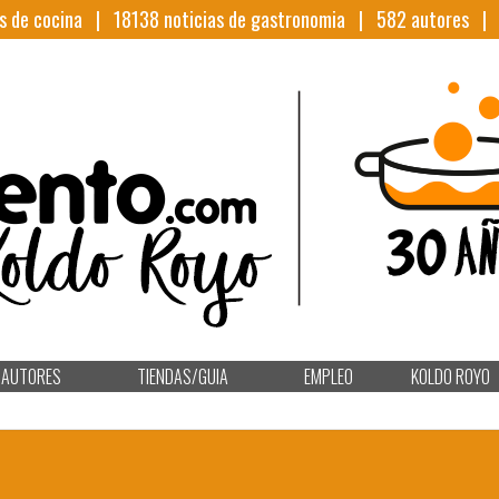
s de cocina |
18138
noticias de gastronomia |
582
autores 
AUTORES
TIENDAS/GUIA
EMPLEO
KOLDO ROYO
O