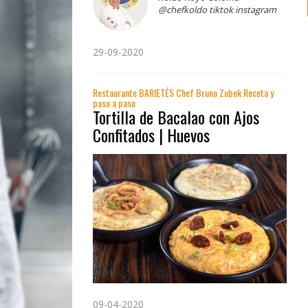
@chefkoldo tiktok instagram
29-09-2020
Restaurante BARIETÉS Chef Bruno Zubek Receta y
paso a paso
Tortilla de Bacalao con Ajos
Confitados | Huevos
09-04-2020