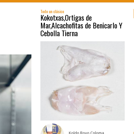
Todo un clásico
Kokotxas,Ortigas de
Mar,Alcachofitas de Benicarlo Y
Cebolla Tierna
Koldo Royo Coloma