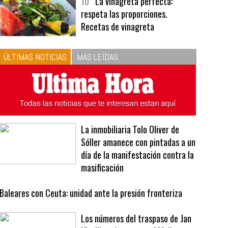
bavarois, tres recetas de premio |
Recetas y menús
10
La vinagreta perfecta:
respeta las proporciones.
Recetas de vinagreta
ÚLTIMAS NOTICIAS
MÁS LEÍDAS
La inmobiliaria Tolo Oliver de
Sóller amanece con pintadas a un
día de la manifestación contra la
masificación