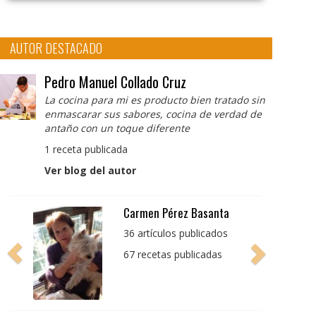
AUTOR DESTACADO
Pedro Manuel Collado Cruz
La cocina para mi es producto bien tratado sin
enmascarar sus sabores, cocina de verdad de
antaño con un toque diferente
1 receta publicada
Ver blog del autor
Pedro Manuel Collado
Cruz
La cocina para mi es
producto bien tratado
sin enmascarar sus
sabores, cocina de
verdad de antaño con