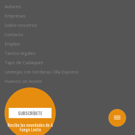
Artículos
Autores
Empresas
Sobre nosotros
Contacto
Empleo
Textos legales
Taps de Cadaques
Lentejas con Verduras Olla Express
Huevos sin Aceite
Toggle
navigation
SUBSCRÍBETE