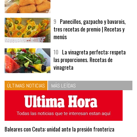
8
Las croquetas de mi madre
9
Panecillos, gazpacho y bavarois,
tres recetas de premio | Recetas y
menús
10
La vinagreta perfecta: respeta
las proporciones. Recetas de
vinagreta
ÚLTIMAS NOTICIAS
MÁS LEÍDAS