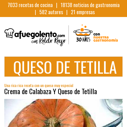
7033
recetas de cocina |
18138
noticias de gastronomia
|
582
autores |
21
empresas
QUESO DE TETILLA
Una rica rica receta con un queso muy especial
Crema de Calabaza Y Queso de Tetilla