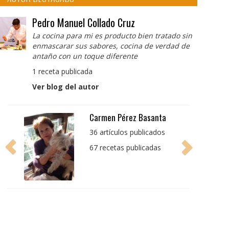
Pedro Manuel Collado Cruz
La cocina para mi es producto bien tratado sin
enmascarar sus sabores, cocina de verdad de
antaño con un toque diferente
1 receta publicada
Ver blog del autor
Pedro Manuel Collado
Cruz
La cocina para mi es
producto bien tratado
sin enmascarar sus
sabores, cocina de
verdad de antaño con
un toque diferente
1 receta publicada