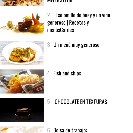
1
CRUNCH WRAP SUPREME CON
SOFRITO DE TOMATE AL CAFÉ Y
MELOCOTÓN
2
El solomillo de buey y un vino
generoso | Recetas y
menúsCarnes
3
Un menú muy generoso
4
Fish and chips
5
CHOCOLATE EN TEXTURAS