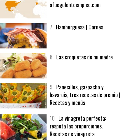
6
Bolsa de trabajo:
afuegolentoempleo.com
7
Hamburguesa | Carnes
8
Las croquetas de mi madre
9
Panecillos, gazpacho y
bavarois, tres recetas de premio |
Recetas y menús