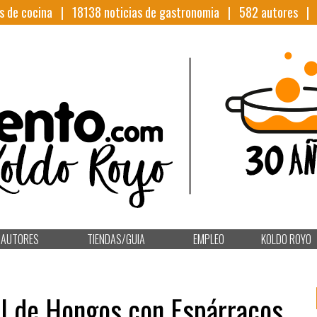
s de cocina |
18138
noticias de gastronomia |
582
autores 
AUTORES
TIENDAS/GUIA
EMPLEO
KOLDO ROYO
il de Hongos con Espárracos