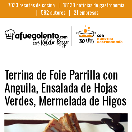
7033
recetas de cocina |
18139
noticias de gastronomia
|
582
autores |
21
empresas
Terrina de Foie Parrilla con
Anguila, Ensalada de Hojas
Verdes, Mermelada de Higos