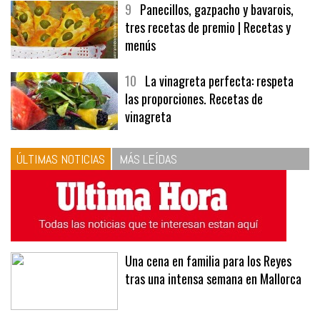
9
Panecillos, gazpacho y bavarois,
tres recetas de premio | Recetas y
menús
10
La vinagreta perfecta: respeta
las proporciones. Recetas de
vinagreta
ÚLTIMAS NOTICIAS
MÁS LEÍDAS
Una cena en familia para los Reyes
tras una intensa semana en Mallorca