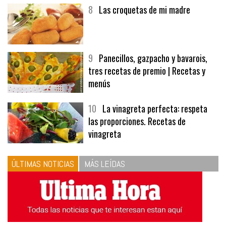
8
Las croquetas de mi madre
9
Panecillos, gazpacho y bavarois,
tres recetas de premio | Recetas y
menús
10
La vinagreta perfecta: respeta
las proporciones. Recetas de
vinagreta
ÚLTIMAS NOTICIAS
MÁS LEÍDAS