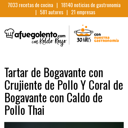
7033
recetas de cocina |
18140
noticias de gastronomia
|
581
autores |
21
empresas
Tartar de Bogavante con
Crujiente de Pollo Y Coral de
Bogavante con Caldo de
Pollo Thai