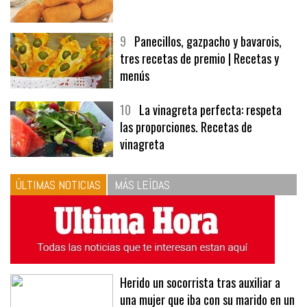
9
Panecillos, gazpacho y bavarois,
tres recetas de premio | Recetas y
menús
10
La vinagreta perfecta: respeta
las proporciones. Recetas de
vinagreta
ÚLTIMAS NOTICIAS
MÁS LEÍDAS
Herido un socorrista tras auxiliar a
una mujer que iba con su marido en un