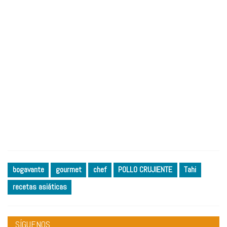
bogavante
gourmet
chef
POLLO CRUJIENTE
Tahi
recetas asiáticas
SÍGUENOS