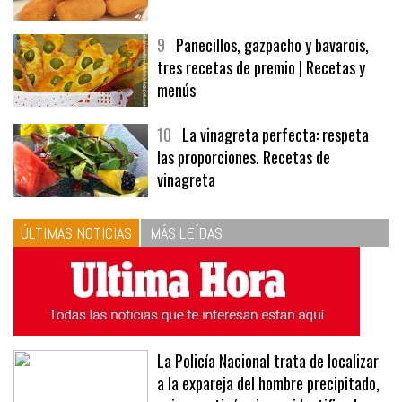
9
Panecillos, gazpacho y bavarois,
tres recetas de premio | Recetas y
menús
10
La vinagreta perfecta: respeta
las proporciones. Recetas de
vinagreta
ÚLTIMAS NOTICIAS
MÁS LEÍDAS
La Policía Nacional trata de localizar