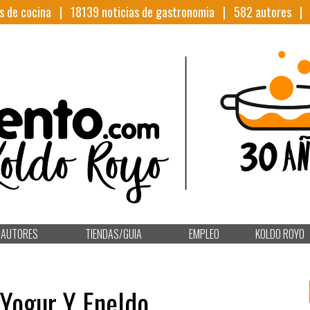
s de cocina |
18139
noticias de gastronomia |
582
autores 
AUTORES
TIENDAS/GUIA
EMPLEO
KOLDO ROYO
 Yogur Y Eneldo