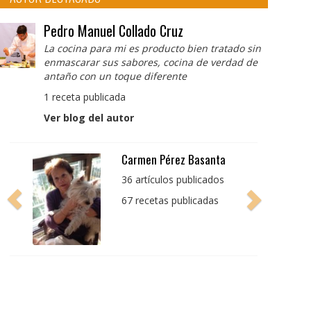
Pedro Manuel Collado Cruz
La cocina para mi es producto bien tratado sin
enmascarar sus sabores, cocina de verdad de
antaño con un toque diferente
1 receta publicada
Ver blog del autor
Pedro Manuel Collado
Cruz
La cocina para mi es
producto bien tratado
sin enmascarar sus
sabores, cocina de
verdad de antaño con
un toque diferente
1 receta publicada