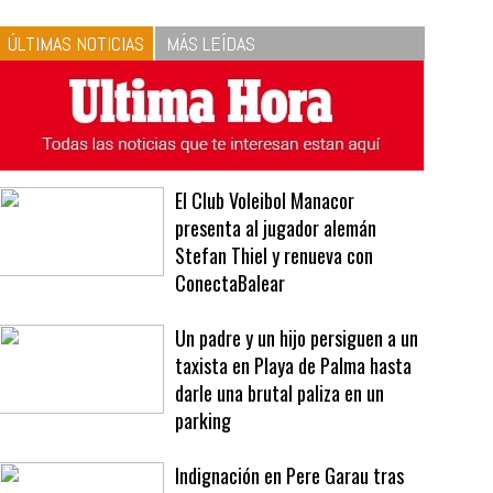
10
La vinagreta perfecta:
respeta las proporciones.
Recetas de vinagreta
ÚLTIMAS NOTICIAS
MÁS LEÍDAS
El Club Voleibol Manacor
presenta al jugador alemán
Stefan Thiel y renueva con
ConectaBalear
Un padre y un hijo persiguen a un
taxista en Playa de Palma hasta
darle una brutal paliza en un