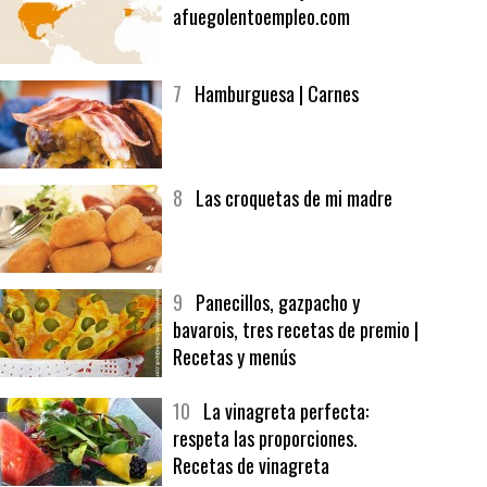
6
Bolsa de trabajo:
afuegolentoempleo.com
7
Hamburguesa | Carnes
8
Las croquetas de mi madre
9
Panecillos, gazpacho y
bavarois, tres recetas de premio |
Recetas y menús