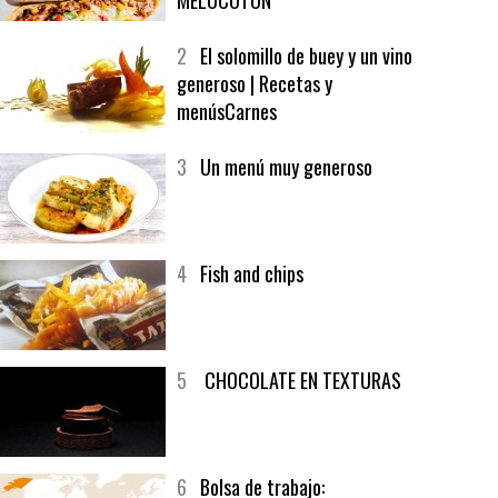
1
CRUNCH WRAP SUPREME CON
SOFRITO DE TOMATE AL CAFÉ Y
MELOCOTÓN
2
El solomillo de buey y un vino
generoso | Recetas y
menúsCarnes
3
Un menú muy generoso
4
Fish and chips
5
CHOCOLATE EN TEXTURAS