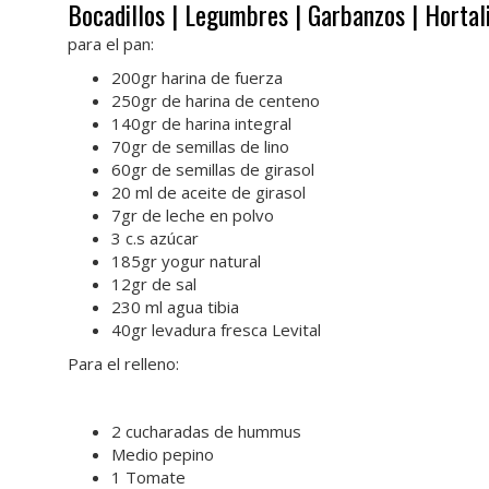
Bocadillos | Legumbres | Garbanzos | Hortal
para el pan:
200gr harina de fuerza
250gr de harina de centeno
140gr de harina integral
70gr de semillas de lino
60gr de semillas de girasol
20 ml de aceite de girasol
7gr de leche en polvo
3 c.s azúcar
185gr yogur natural
12gr de sal
230 ml agua tibia
40gr levadura fresca Levital
Para el relleno:
2 cucharadas de hummus
Medio pepino
1 Tomate