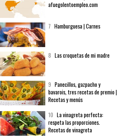
6
Bolsa de trabajo:
afuegolentoempleo.com
7
Hamburguesa | Carnes
8
Las croquetas de mi madre
9
Panecillos, gazpacho y
bavarois, tres recetas de premio |
Recetas y menús