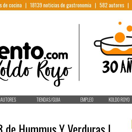
s de cocina |
18139
noticias de gastronomia |
582
autores 
AUTORES
TIENDAS/GUIA
EMPLEO
KOLDO ROYO
3 de Hummus Y Verduras |