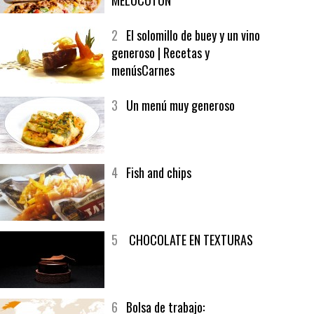
1
CRUNCH WRAP SUPREME CON
SOFRITO DE TOMATE AL CAFÉ Y
MELOCOTÓN
2
El solomillo de buey y un vino
generoso | Recetas y
menúsCarnes
3
Un menú muy generoso
4
Fish and chips
5
CHOCOLATE EN TEXTURAS