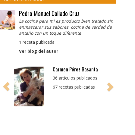
Pedro Manuel Collado Cruz
La cocina para mi es producto bien tratado sin
enmascarar sus sabores, cocina de verdad de
antaño con un toque diferente
1 receta publicada
Ver blog del autor
Pedro Manuel Collado
Cruz
La cocina para mi es
producto bien tratado
sin enmascarar sus
sabores, cocina de
verdad de antaño con
un toque diferente
1 receta publicada