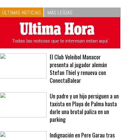
10
La vinagreta perfecta:
respeta las proporciones.
Recetas de vinagreta
ÚLTIMAS NOTICIAS
MÁS LEÍDAS
El Club Voleibol Manacor
presenta al jugador alemán
Stefan Thiel y renueva con
ConectaBalear
Un padre y un hijo persiguen a un
taxista en Playa de Palma hasta
darle una brutal paliza en un