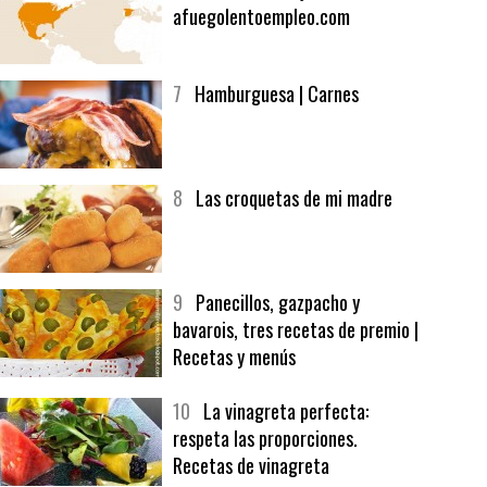
6
Bolsa de trabajo:
afuegolentoempleo.com
7
Hamburguesa | Carnes
8
Las croquetas de mi madre
9
Panecillos, gazpacho y
bavarois, tres recetas de premio |
Recetas y menús