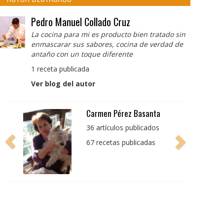
Pedro Manuel Collado Cruz
La cocina para mi es producto bien tratado sin
enmascarar sus sabores, cocina de verdad de
antaño con un toque diferente
1 receta publicada
Ver blog del autor
Pedro Manuel Collado
Cruz
La cocina para mi es
producto bien tratado
sin enmascarar sus
sabores, cocina de
verdad de antaño con
un toque diferente
1 receta publicada