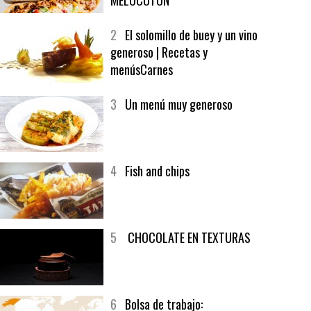
1
CRUNCH WRAP SUPREME CON
SOFRITO DE TOMATE AL CAFÉ Y
MELOCOTÓN
2
El solomillo de buey y un vino
generoso | Recetas y
menúsCarnes
3
Un menú muy generoso
4
Fish and chips
5
CHOCOLATE EN TEXTURAS