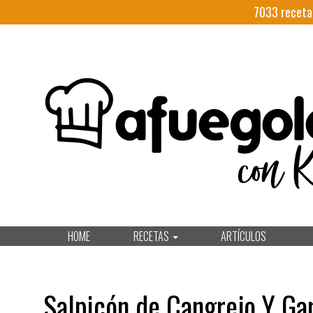
7033
receta
HOME
RECETAS
ARTÍCULOS
Salpicón de Cangrejo Y G