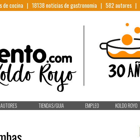
s de cocina |
18138
noticias de gastronomia |
582
autores 
AUTORES
TIENDAS/GUIA
EMPLEO
KOLDO ROYO
ambas