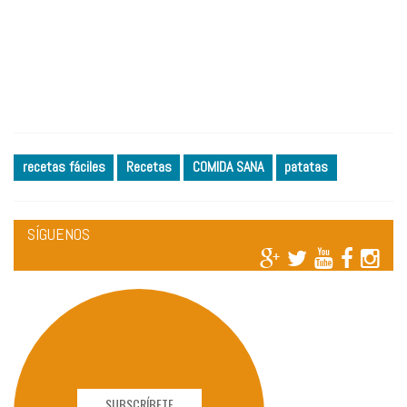
recetas fáciles
Recetas
COMIDA SANA
patatas
SÍGUENOS
SUBSCRÍBETE