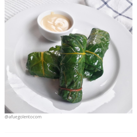
@afuegolentocom