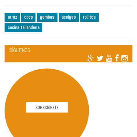
arroz
coco
gambas
acelgas
rollitos
cocina tailandesa
SÍGUENOS
SUBSCRÍBETE