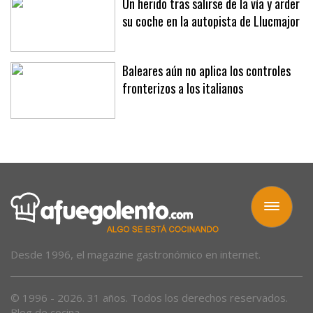
Un herido tras salirse de la vía y arder
su coche en la autopista de Llucmajor
Baleares aún no aplica los controles
fronterizos a los italianos
Toggle
navigation
Desde 1996, el magazine gastronómico en internet.
© 1996 - 2026. 31 años. Todos los derechos reservados.
Blog de cocina