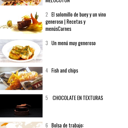
1
CRUNCH WRAP SUPREME CON
SOFRITO DE TOMATE AL CAFÉ Y
MELOCOTÓN
2
El solomillo de buey y un vino
generoso | Recetas y
menúsCarnes
3
Un menú muy generoso
4
Fish and chips
5
CHOCOLATE EN TEXTURAS