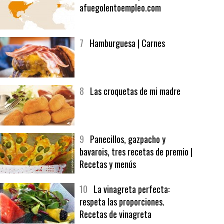
6
Bolsa de trabajo:
afuegolentoempleo.com
7
Hamburguesa | Carnes
8
Las croquetas de mi madre
9
Panecillos, gazpacho y
bavarois, tres recetas de premio |
Recetas y menús