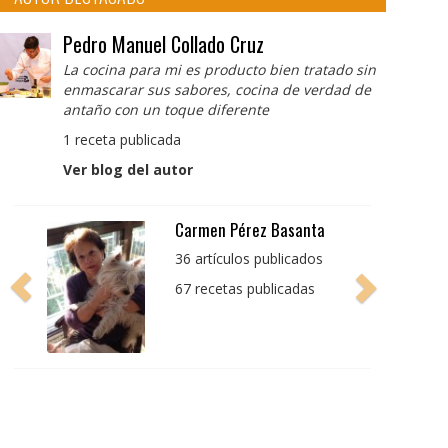
Pedro Manuel Collado Cruz
La cocina para mi es producto bien tratado sin
enmascarar sus sabores, cocina de verdad de
antaño con un toque diferente
1 receta publicada
Ver blog del autor
Pedro Manuel Collado
Cruz
La cocina para mi es
producto bien tratado
sin enmascarar sus
sabores, cocina de
verdad de antaño con
un toque diferente
1 receta publicada