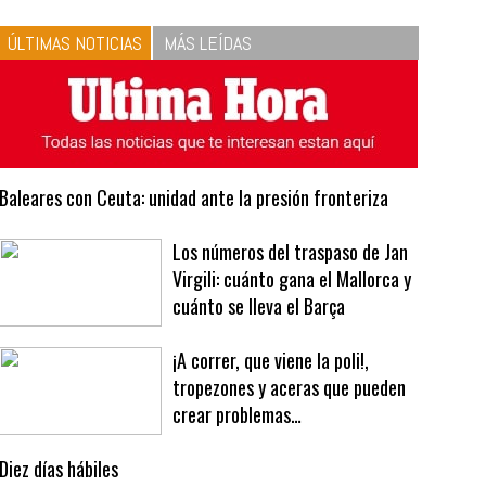
10
La vinagreta perfecta:
respeta las proporciones.
Recetas de vinagreta
ÚLTIMAS NOTICIAS
MÁS LEÍDAS
Baleares con Ceuta: unidad ante la presión fronteriza
Los números del traspaso de Jan
Virgili: cuánto gana el Mallorca y
cuánto se lleva el Barça
¡A correr, que viene la poli!,
tropezones y aceras que pueden