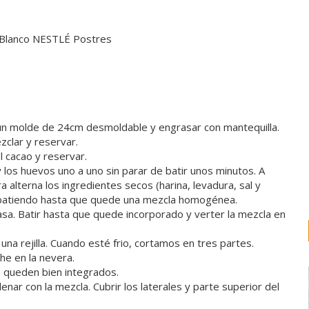
e Blanco NESTLÉ Postres
 un molde de 24cm desmoldable y engrasar con mantequilla.
ezclar y reservar.
el cacao y reservar.
a y los huevos uno a uno sin parar de batir unos minutos. A
 alterna los ingredientes secos (harina, levadura, sal y
ir batiendo hasta que quede una mezcla homogénea.
masa. Batir hasta que quede incorporado y verter la mezcla en
 una rejilla. Cuando esté frio, cortamos en tres partes.
he en la nevera.
e queden bien integrados.
llenar con la mezcla. Cubrir los laterales y parte superior del