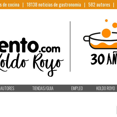
s de cocina |
18138
noticias de gastronomia |
582
autores 
AUTORES
TIENDAS/GUIA
EMPLEO
KOLDO ROYO