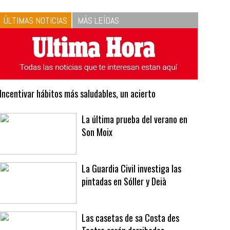
10
La vinagreta perfecta:
respeta las proporciones.
Recetas de vinagreta
ÚLTIMAS NOTICIAS
MÁS LEÍDAS
Incentivar hábitos más saludables, un acierto
La última prueba del verano en
Son Moix
La Guardia Civil investiga las
pintadas en Sóller y Deià