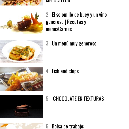
1
CRUNCH WRAP SUPREME CON
SOFRITO DE TOMATE AL CAFÉ Y
MELOCOTÓN
2
El solomillo de buey y un vino
generoso | Recetas y
menúsCarnes
3
Un menú muy generoso
4
Fish and chips
5
CHOCOLATE EN TEXTURAS