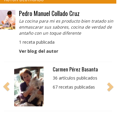
Pedro Manuel Collado Cruz
La cocina para mi es producto bien tratado sin
enmascarar sus sabores, cocina de verdad de
antaño con un toque diferente
1 receta publicada
Ver blog del autor
Pedro Manuel Collado
Cruz
La cocina para mi es
producto bien tratado
sin enmascarar sus
sabores, cocina de
verdad de antaño con
un toque diferente
1 receta publicada