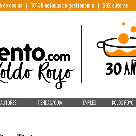
s de cocina |
18138
noticias de gastronomia |
582
autores 
AUTORES
TIENDAS/GUIA
EMPLEO
KOLDO ROYO