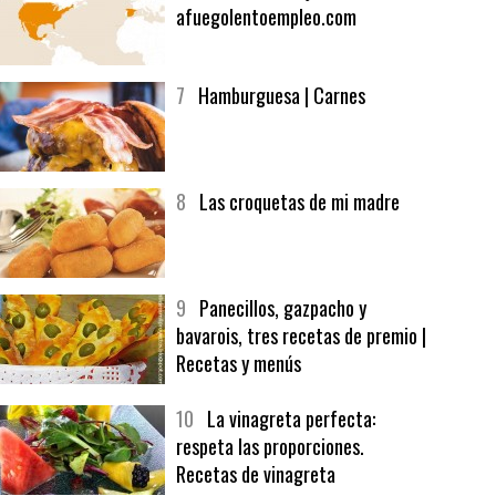
6
Bolsa de trabajo:
afuegolentoempleo.com
7
Hamburguesa | Carnes
8
Las croquetas de mi madre
9
Panecillos, gazpacho y
bavarois, tres recetas de premio |
Recetas y menús