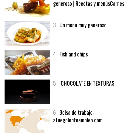
2
El solomillo de buey y un vino
generoso | Recetas y menúsCarnes
3
Un menú muy generoso
4
Fish and chips
5
CHOCOLATE EN TEXTURAS
6
Bolsa de trabajo:
afuegolentoempleo.com