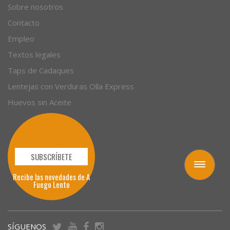
Empresas
Sobre nosotros
Contacto
Empleo
Textos legales
Taps de Cadaques
Lentejas con Verduras Olla Express
Huevos sin Aceite
Toggle
navigation
SUBSCRÍBETE
Recibe las novedades de A
Fuego Lento