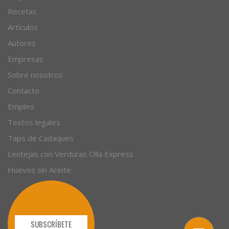
© 1996 - 2026. 31 años. Todos los derechos reservados.
Blog de cocina
Recetas
Artículos
Autores
Empresas
Sobre nosotros
Contacto
Empleo
Textos legales
Taps de Cadaques
Lentejas con Verduras Olla Express
Huevos sin Aceite