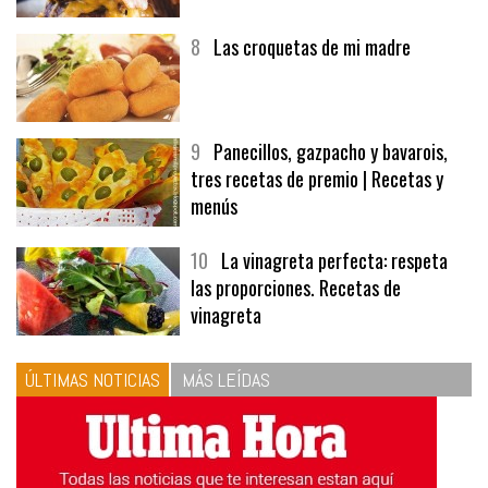
8
Las croquetas de mi madre
9
Panecillos, gazpacho y bavarois,
tres recetas de premio | Recetas y
menús
10
La vinagreta perfecta: respeta
las proporciones. Recetas de
vinagreta
ÚLTIMAS NOTICIAS
MÁS LEÍDAS