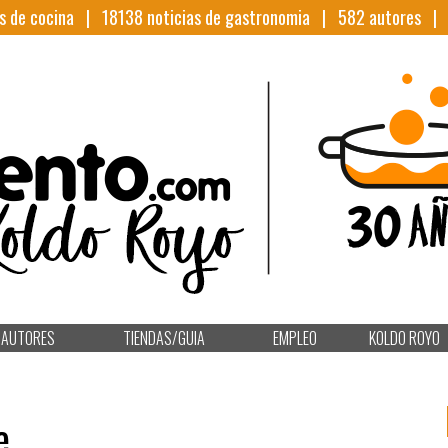
s de cocina |
18138
noticias de gastronomia |
582
autores 
AUTORES
TIENDAS/GUIA
EMPLEO
KOLDO ROYO
e