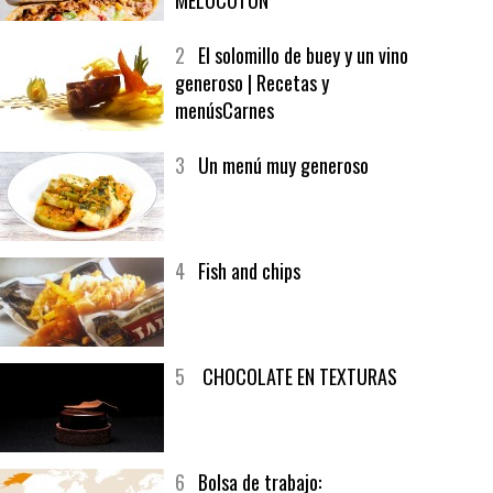
1
CRUNCH WRAP SUPREME CON
SOFRITO DE TOMATE AL CAFÉ Y
MELOCOTÓN
2
El solomillo de buey y un vino
generoso | Recetas y
menúsCarnes
3
Un menú muy generoso
4
Fish and chips
5
CHOCOLATE EN TEXTURAS