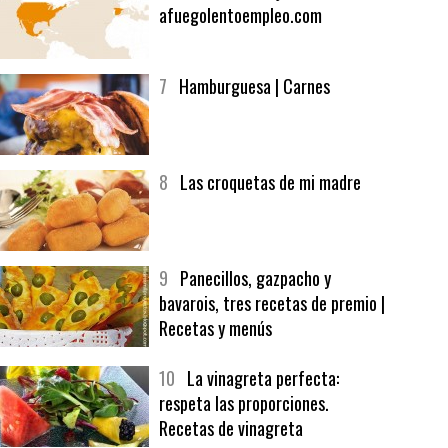
6
Bolsa de trabajo:
afuegolentoempleo.com
7
Hamburguesa | Carnes
8
Las croquetas de mi madre
9
Panecillos, gazpacho y
bavarois, tres recetas de premio |
Recetas y menús