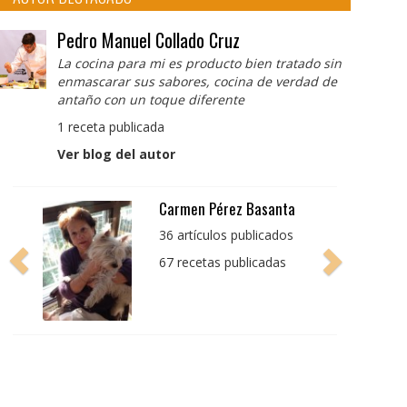
Pedro Manuel Collado Cruz
La cocina para mi es producto bien tratado sin
enmascarar sus sabores, cocina de verdad de
antaño con un toque diferente
1 receta publicada
Ver blog del autor
Pedro Manuel Collado
Cruz
La cocina para mi es
producto bien tratado
sin enmascarar sus
sabores, cocina de
verdad de antaño con
un toque diferente
1 receta publicada