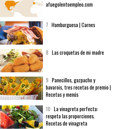
6
Bolsa de trabajo:
afuegolentoempleo.com
7
Hamburguesa | Carnes
8
Las croquetas de mi madre
9
Panecillos, gazpacho y
bavarois, tres recetas de premio |
Recetas y menús