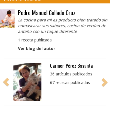
Pedro Manuel Collado Cruz
La cocina para mi es producto bien tratado sin
enmascarar sus sabores, cocina de verdad de
antaño con un toque diferente
1 receta publicada
Ver blog del autor
Pedro Manuel Collado
Cruz
La cocina para mi es
producto bien tratado
sin enmascarar sus
sabores, cocina de
verdad de antaño con
un toque diferente
1 receta publicada