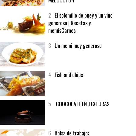
1
CRUNCH WRAP SUPREME CON
SOFRITO DE TOMATE AL CAFÉ Y
MELOCOTÓN
2
El solomillo de buey y un vino
generoso | Recetas y
menúsCarnes
3
Un menú muy generoso
4
Fish and chips
5
CHOCOLATE EN TEXTURAS