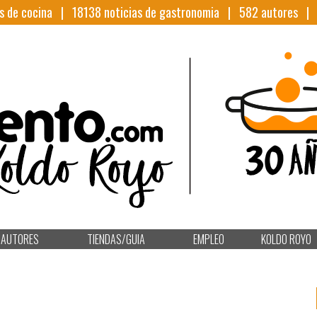
s de cocina |
18138
noticias de gastronomia |
582
autores 
AUTORES
TIENDAS/GUIA
EMPLEO
KOLDO ROYO