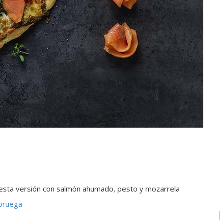
ba esta versión con salmón ahumado, pesto y mozarrela
oruega