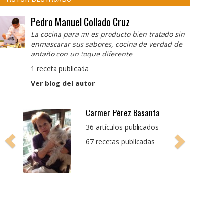
Pedro Manuel Collado Cruz
La cocina para mi es producto bien tratado sin
enmascarar sus sabores, cocina de verdad de
antaño con un toque diferente
1 receta publicada
Ver blog del autor
Pedro Manuel Collado
Cruz
La cocina para mi es
producto bien tratado
sin enmascarar sus
sabores, cocina de
verdad de antaño con
un toque diferente
1 receta publicada