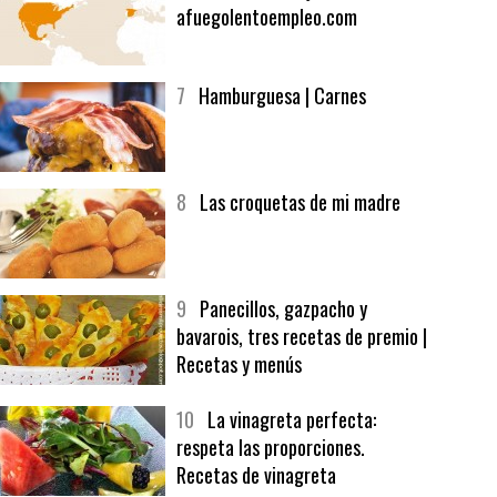
6
Bolsa de trabajo:
afuegolentoempleo.com
7
Hamburguesa | Carnes
8
Las croquetas de mi madre
9
Panecillos, gazpacho y
bavarois, tres recetas de premio |
Recetas y menús