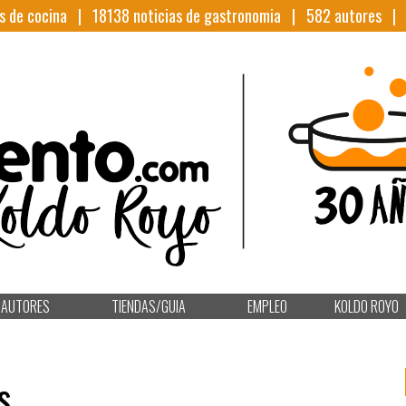
s de cocina |
18138
noticias de gastronomia |
582
autores 
AUTORES
TIENDAS/GUIA
EMPLEO
KOLDO ROYO
s