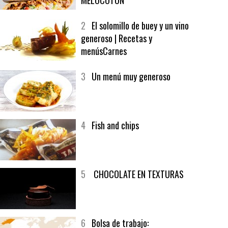
1
CRUNCH WRAP SUPREME CON
SOFRITO DE TOMATE AL CAFÉ Y
MELOCOTÓN
2
El solomillo de buey y un vino
generoso | Recetas y
menúsCarnes
3
Un menú muy generoso
4
Fish and chips
5
CHOCOLATE EN TEXTURAS