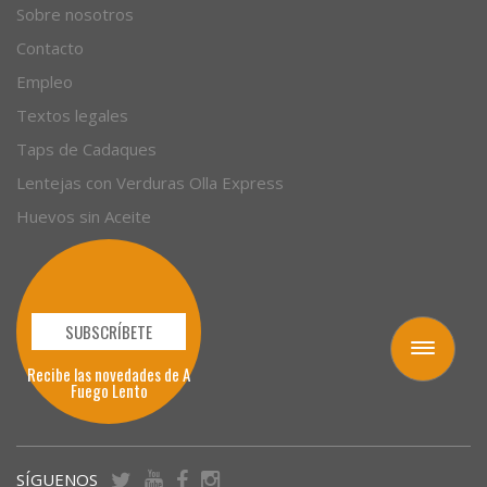
Empresas
Sobre nosotros
Contacto
Empleo
Textos legales
Taps de Cadaques
Lentejas con Verduras Olla Express
Huevos sin Aceite
Toggle
navigation
SUBSCRÍBETE
Recibe las novedades de A
Fuego Lento