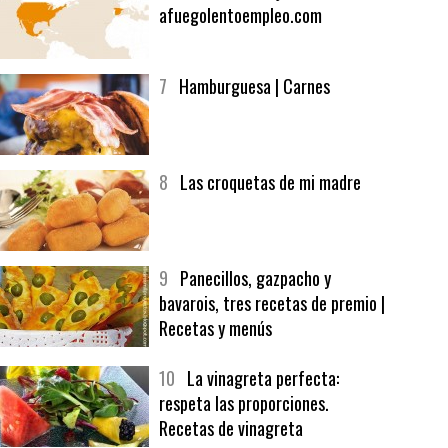
6
Bolsa de trabajo:
afuegolentoempleo.com
7
Hamburguesa | Carnes
8
Las croquetas de mi madre
9
Panecillos, gazpacho y
bavarois, tres recetas de premio |
Recetas y menús