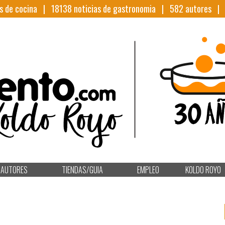
s de cocina |
18138
noticias de gastronomia |
582
autores 
AUTORES
TIENDAS/GUIA
EMPLEO
KOLDO ROYO