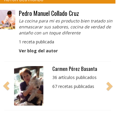
Pedro Manuel Collado Cruz
La cocina para mi es producto bien tratado sin
enmascarar sus sabores, cocina de verdad de
antaño con un toque diferente
1 receta publicada
Ver blog del autor
Pedro Manuel Collado
Cruz
La cocina para mi es
producto bien tratado
sin enmascarar sus
sabores, cocina de
verdad de antaño con
un toque diferente
1 receta publicada