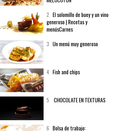
1
CRUNCH WRAP SUPREME CON
SOFRITO DE TOMATE AL CAFÉ Y
MELOCOTÓN
2
El solomillo de buey y un vino
generoso | Recetas y
menúsCarnes
3
Un menú muy generoso
4
Fish and chips
5
CHOCOLATE EN TEXTURAS