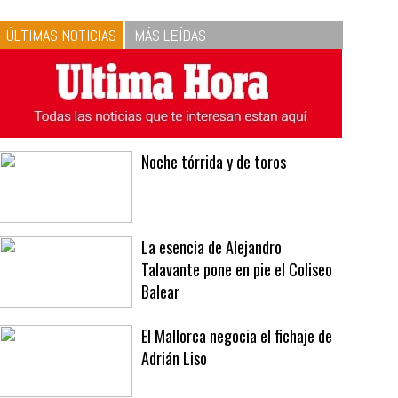
10
La vinagreta perfecta:
respeta las proporciones.
Recetas de vinagreta
ÚLTIMAS NOTICIAS
MÁS LEÍDAS
Noche tórrida y de toros
La esencia de Alejandro
Talavante pone en pie el Coliseo
Balear